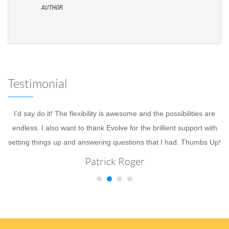
AUTHOR
Testimonial
e
I’d say do it! The flexibility is awesome and the possibilities are
A
endless. I also want to thank Evolve for the brillient support with
setting things up and answering questions that I had. Thumbs Up!
d
Patrick Roger
A
d